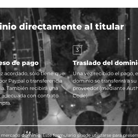
io directamente al titular
3
eso de pago
Traslado del domin
z acordado, sólo tiene que
Una vez recibido el pago, e
por Paypal o transferencia
dominio se transferirá a su
ia. También recibirá una
proveedor (mediante Aut
a adecuada con contrato
Code).
pra.
te mercado
dominio
. Este formulario puede utilizarse para presen