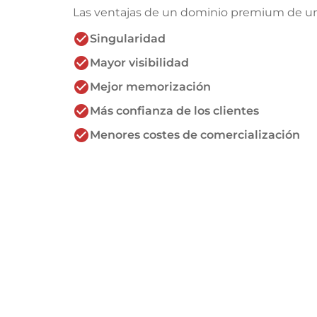
Las ventajas de un dominio premium de un 
check_circle
Singularidad
check_circle
Mayor visibilidad
check_circle
Mejor memorización
check_circle
Más confianza de los clientes
check_circle
Menores costes de comercialización