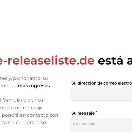
e-releaseliste.de
está a
ntes
y, por lo tanto, su
enerará
más ingresos
.
el formulario con su
ambién un mensaje
se pondrá en contacto con
erta sin compromiso.