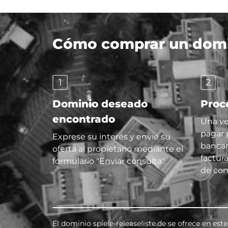
Cómo comprar un domin
1
2
Dominio deseado
Proc
encontrado
Una ve
pagar 
Exprese su interés y envíe su
bancar
oferta al propietario mediante el
factur
formulario "Enviar consulta".
de com
El dominio spiele-releaseliste.de se ofrece en es