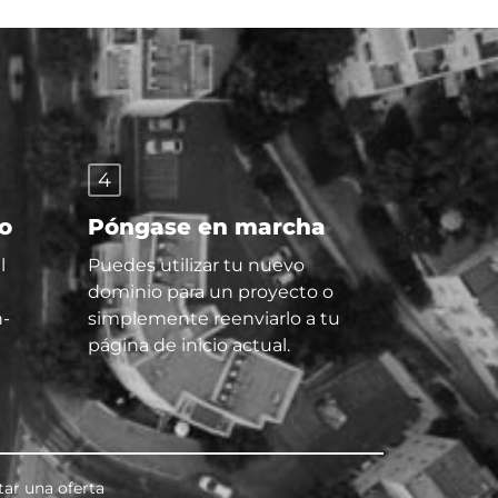
4
io
Póngase en marcha
l
Puedes utilizar tu nuevo
dominio para un proyecto o
h-
simplemente reenviarlo a tu
página de inicio actual.
tar una oferta